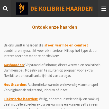
Ga
DE KOLIBRIE HAARDEN
direct
naar
de
hoofdinhoud
Ontdek onze haarden
Bij ons vindt u haarden die
sfeer, warmte en comfort
combineren, geschikt voor elk interieur. Klik op het type dat u
interesseert om meer te ontdekken:
Gashaarden
; Vrijstaand of inbouw, direct warmte en realistisch
vlammenspel. Mogelijk aan te sluiten op propaan voor extra
flexibiliteit en onafhankelijkheid van aardgas.
Houthaarden
: Authentieke warmte en levendig vlammenspel.
Verkrijgbaar als vrijstaand, inbouw of inzet.
Elektrische haarden:
Veilig, onderhoudsvriendelijk en rookvrij.
Veel modellen bieden extra verwarming en kunnen zelfs in een