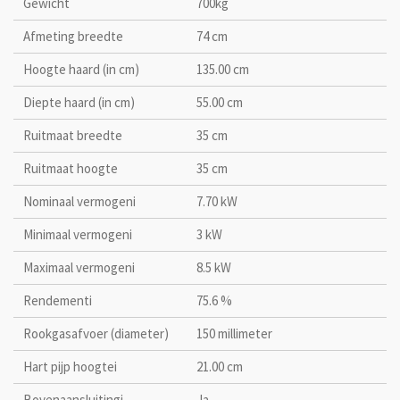
Gewicht
700kg
Afmeting breedte
74 cm
Hoogte haard (in cm)
135.00 cm
Diepte haard (in cm)
55.00 cm
Ruitmaat breedte
35 cm
Ruitmaat hoogte
35 cm
Nominaal vermogeni
7.70 kW
Minimaal vermogeni
3 kW
Maximaal vermogeni
8.5 kW
Rendementi
75.6 %
Rookgasafvoer (diameter)
150 millimeter
Hart pijp hoogtei
21.00 cm
Bovenaansluitingi
Ja