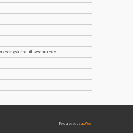
brandingslucht uit woonruimte
Powered by
JouwWeb