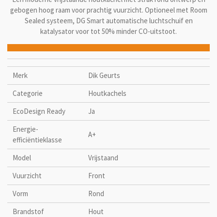
gebogen hoog raam voor prachtig vuurzicht. Optioneel met Room
Sealed systeem, DG Smart automatische luchtschuif en
katalysator voor tot 50% minder CO-uitstoot.
Merk
Dik Geurts
Categorie
Houtkachels
EcoDesign Ready
Ja
Energie-
A+
efficiëntieklasse
Model
Vrijstaand
Vuurzicht
Front
Vorm
Rond
Brandstof
Hout