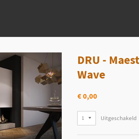
DRU - Maest
Wave
€ 0,00
Uitgeschakeld