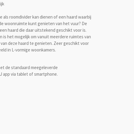
ijk
ie als roomdivider kan dienen of een haard waarbij
de woonruimte kunt genieten van het vuur? De
 een haard die daar uitstekend geschikt voor is.
en is het mogelijk om vanuit meerdere ruimtes van
an deze haard te genieten. Zeer geschikt voor
beeld in L-vormige woonkamers.
met de standaard meegeleverde
U app via tablet of smartphone.