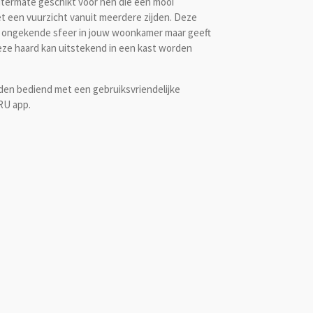
uitermate geschikt voor hen die een mooi
t een vuurzicht vanuit meerdere zijden. Deze
en ongekende sfeer in jouw woonkamer maar geeft
eze haard kan uitstekend in een kast worden
den bediend met een gebruiksvriendelijke
RU app.