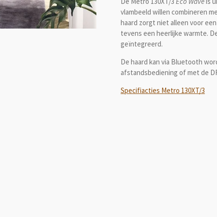
De Metro 130XT/3
Eco Wave
is 
vlambeeld willen combineren me
haard zorgt niet alleen voor e
tevens een heerlijke warmte. D
geïntegreerd.
De haard kan via Bluetooth wor
afstandsbediening of met de D
Specifiacties Metro 130XT/3