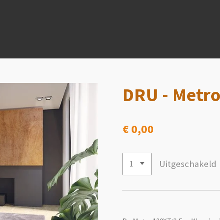
DRU - Metro
€ 0,00
Uitgeschakeld