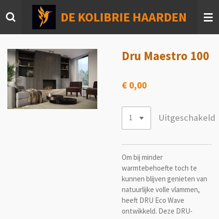
Ga
DE KOLIBRIE HAARDEN
direct
naar
de
hoofdinhoud
Dru Maestro 100
€ 0,00
Uitgeschakeld
Om bij minder
warmtebehoefte toch te
kunnen blijven genieten van
natuurlijke volle vlammen,
heeft DRU Eco Wave
ontwikkeld. Deze DRU-